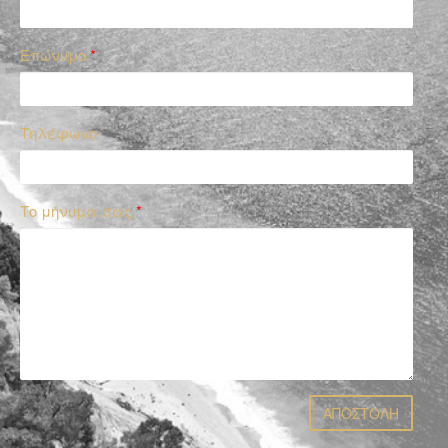
Επώνυμο
*
Τηλέφωνο
Το μήνυμα σας
*